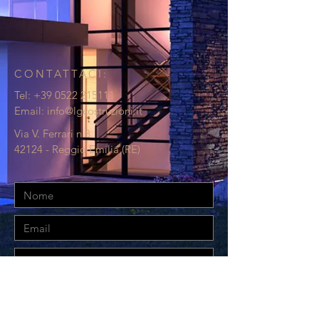
CONTATTACI:
Tel:
+39 0522 215111
Email:
info@lgcostruzioni.it
Via V. Ferrari n.8
42124 - Reggio Emilia (RE)
Dichiaro di aver preso visione