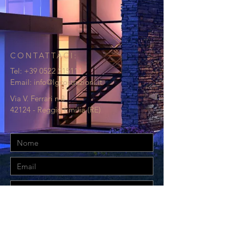
CONTATTACI:
Tel:
+39 0522 215111
Email:
info@lgcostruzioni.it
Via V. Ferrari n.8
42124 - Reggio Emilia (RE)